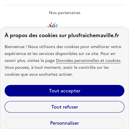
Nos partenaires
À propos des cookies sur plusfraichemaville.fr
Bienvenue ! Nous utilisons des cookies pour améliorer votre
expérience et les services disponibles sur ce site.
Pour en
savoir plus, visitez la page
Données personnelles et cookies
.
Vous pouvez, à tout moment, avoir le contrôle sur les
cookies que vous souhaitez activer.
Accessibilité : non conforme
Mentions légales
Politique de
Tout accepter
confidentialité
Plan du site
Gestion des cookies
Statistiques
Lettre
Tout refuser
d’information
Code source
Sauf mention explicite de propriété intellectuelle détenue par des tiers,
Personnaliser
les contenus de ce site sont proposés sous
licence etalab-2.0