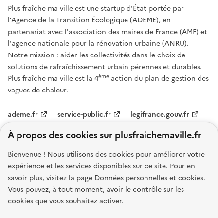
Plus fraîche ma ville est une startup d'État portée par
l’Agence de la Transition Écologique (ADEME), en
partenariat avec l'association des maires de France (AMF) et
l'agence nationale pour la rénovation urbaine (ANRU).
Notre mission : aider les collectivités dans le choix de
solutions de rafraîchissement urbain pérennes et durables.
ème
Plus fraîche ma ville est la 4
action du plan de gestion des
vagues de chaleur.
ademe.fr
service-public.fr
legifrance.gouv.fr
À propos des cookies sur plusfraichemaville.fr
data.gouv.fr
Bienvenue ! Nous utilisons des cookies pour améliorer votre
Nos partenaires
expérience et les services disponibles sur ce site.
Pour en
savoir plus, visitez la page
Données personnelles et cookies
.
Vous pouvez, à tout moment, avoir le contrôle sur les
cookies que vous souhaitez activer.