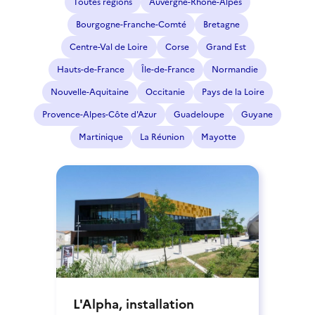
Toutes régions
Auvergne-Rhône-Alpes
Bourgogne-Franche-Comté
Bretagne
Centre-Val de Loire
Corse
Grand Est
Hauts-de-France
Île-de-France
Normandie
Nouvelle-Aquitaine
Occitanie
Pays de la Loire
Provence-Alpes-Côte d'Azur
Guadeloupe
Guyane
Martinique
La Réunion
Mayotte
L'Alpha, installation