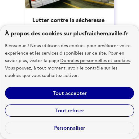
Lutter contre la sécheresse
grâce à la récupération
À propos des cookies sur plusfraichemaville.fr
d’eau, Angoulême
Bienvenue ! Nous utilisons des cookies pour améliorer votre
Nouvelle-Aquitaine
expérience et les services disponibles sur ce site.
Pour en
savoir plus, visitez la page
Données personnelles et cookies
.
Vous pouvez, à tout moment, avoir le contrôle sur les
Climat actuel :
Océanique
cookies que vous souhaitez activer.
Climat futur :
Méditerranéen
Tout accepter
Tout refuser
Personnaliser