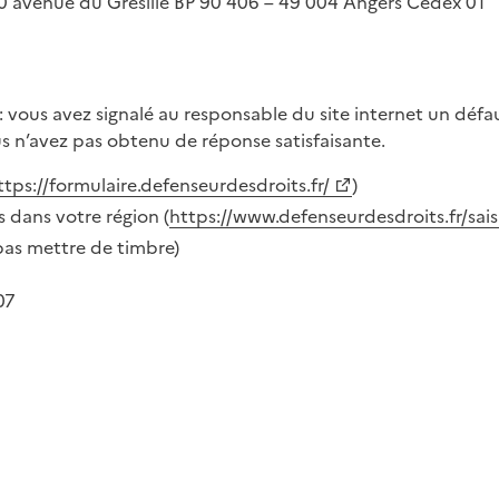
 avenue du Grésillé BP 90 406 – 49 004 Angers Cedex 01
t : vous avez signalé au responsable du site internet un déf
us n’avez pas obtenu de réponse satisfaisante.
ttps://formulaire.defenseurdesdroits.fr/
)
 dans votre région (
https://www.defenseurdesdroits.fr/sais
 pas mettre de timbre)
07