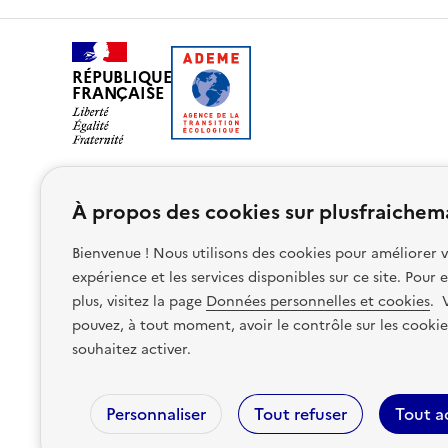
RÉPUBLIQUE
FRANÇAISE
À propos des cookies sur plusfraichema
Bienvenue ! Nous utilisons des cookies pour améliorer 
expérience et les services disponibles sur ce site.
Pour e
Nos partenaires
plus, visitez la page
Données personnelles et cookies
.
V
pouvez, à tout moment, avoir le contrôle sur les cooki
souhaitez activer.
Personnaliser
Tout refuser
Tout a
Accessibilité : non conforme
Mentions légales
Politique d