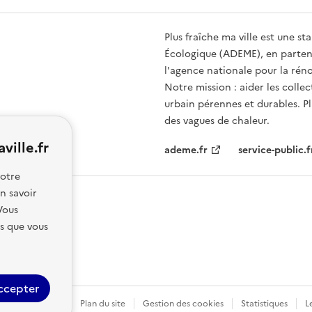
Plus fraîche ma ville est une st
Écologique (ADEME), en partena
l'agence nationale pour la rén
Notre mission : aider les collec
urbain pérennes et durables. Plu
des vagues de chaleur.
ville.fr
ademe.fr
service-public.f
votre
n savoir
ous
es que vous
ccepter
e confidentialité
Plan du site
Gestion des cookies
Statistiques
L