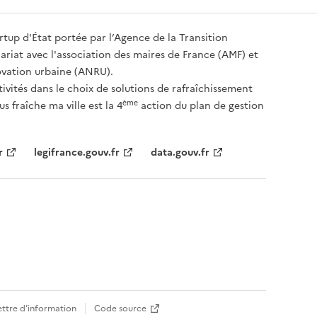
artup d'État portée par l’Agence de la Transition
riat avec l'association des maires de France (AMF) et
ovation urbaine (ANRU).
tivités dans le choix de solutions de rafraîchissement
ème
s fraîche ma ville est la 4
action du plan de gestion
r
legifrance.gouv.fr
data.gouv.fr
ettre d’information
Code source