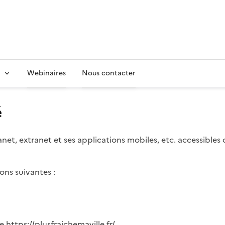
Webinaires
Nous contacter
é
ranet, extranet et ses applications mobiles, etc. accessibles
ions suivantes :
te
https://plusfraichemaville.fr/
.