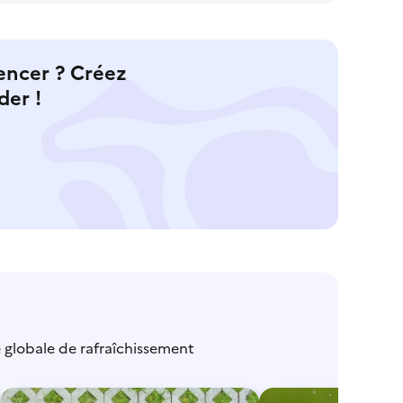
encer ? Créez
der !
é globale de rafraîchissement