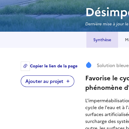
Désimpe
Dernière mise à jour l
Synthèse
Ma
Solution bleue
Copier le lien de la page
Favorise le cyc
Ajouter au projet
phénomène d
L'imperméabilisation
cycle de l'eau et à 
surfaces artificialis
surcharge des systè
outre, les surfaces