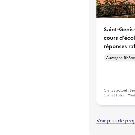
Saint-Genis-
cours d'écol
réponses ra
Auvergne-Rhône
Climat actuel :
Se
Climat futur :
Méd
Voir plus de proj