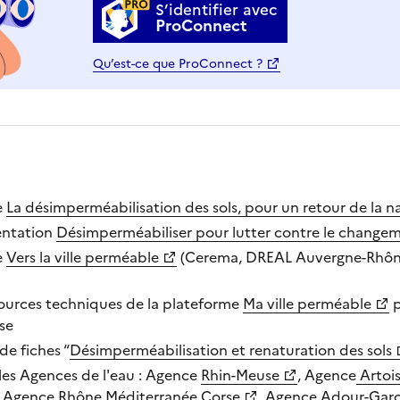
S’identifier avec
ProConnect
Qu’est-ce que ProConnect ?
e
La désimperméabilisation des sols, pour un retour de la n
entation
Désimperméabiliser pour lutter contre le change
e
Vers la ville perméable
(Cerema, DREAL Auvergne-Rhône
sources techniques de la plateforme
Ma ville perméable
p
se
de fiches “
Désimperméabilisation et renaturation des sols
les Agences de l'eau : Agence
Rhin-Meuse
, Agence
Artois
, Agence
Rhône Méditerranée Corse
, Agence
Adour-Gar