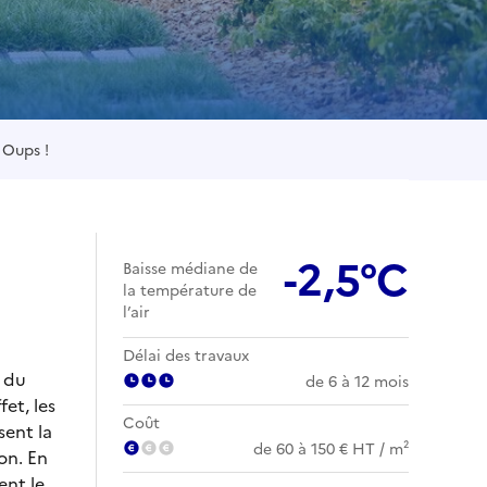
Oups !
-2,5°C
Baisse médiane de
la température de
l’air
Délai des travaux
e du
de 6 à 12 mois
et, les
Coût
sent la
de 60 à 150 € HT / m²
on. En
ent le