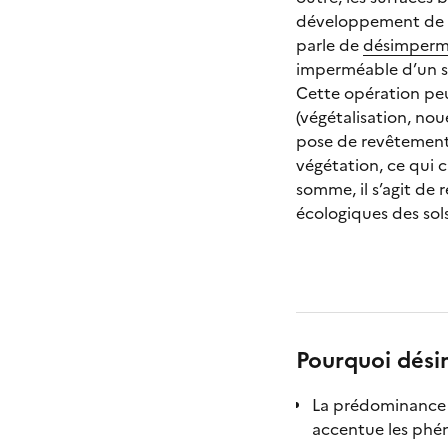
développement de la 
parle de
désimpermé
imperméable d’un s
Cette opération peut
(végétalisation, noue
pose de revêtements 
végétation, ce qui c
somme, il s’agit de 
écologiques des sols
Pourquoi désim
La prédominance 
accentue les phén