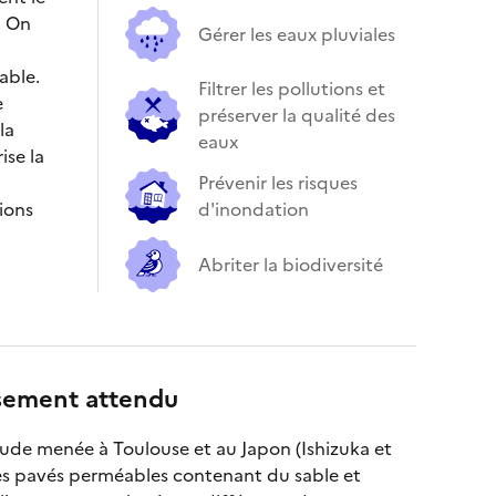
. On
Gérer les eaux pluviales
able.
Filtrer les pollutions et
e
préserver la qualité des
la
eaux
ise la
Prévenir les risques
tions
d'inondation
Abriter la biodiversité
ssement attendu
ude menée à Toulouse et au Japon (Ishizuka et
des pavés perméables contenant du sable et