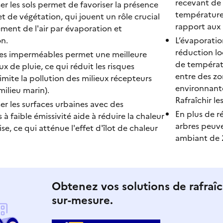
recevant de 
r les sols permet de favoriser la présence
température 
t de végétation, qui jouent un rôle crucial
rapport aux
ement de l'air par évaporation et
n.
L’évaporatio
réduction lo
ces imperméables permet une meilleure
de températu
ux de pluie, ce qui réduit les risques
entre des zo
imite la pollution des milieux récepteurs
environnant
milieu marin).
Rafraîchir les 
r les surfaces urbaines avec des
En plus de r
 à faible émissivité aide à réduire la chaleur
arbres peuven
e, ce qui atténue l'effet d'îlot de chaleur
ambiant de 2
Obtenez vos solutions de rafraî
sur-mesure.