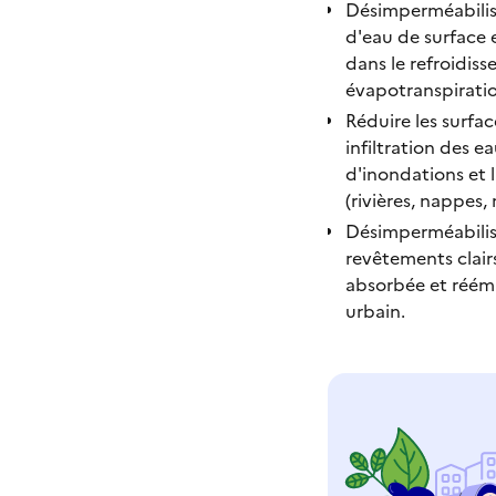
Désimperméabilise
d'eau de surface e
dans le refroidiss
évapotranspiratio
Réduire les surfa
infiltration des ea
d'inondations et l
(rivières, nappes, 
Désimperméabilise
revêtements clairs
absorbée et réémis
urbain.