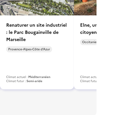
Renaturer un site industriel
Elne, une ville j
: le Parc Bougainville de
citoyenne
Marseille
Occitanie
Provence-Alpes-Côte d'Azur
Climat actuel :
Méditerranéen
Climat actuel :
Méditer
Climat futur :
Semi-aride
Climat futur :
Méditerr