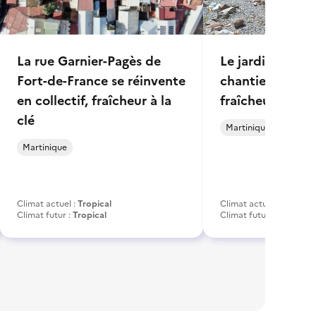
La rue Garnier-Pagès de
Le jardin Lako
Fort-de-France se réinvente
chantier d'inser
en collectif, fraîcheur à la
fraîcheur
clé
Martinique
Martinique
Climat actuel :
Tropical
Climat actuel :
Tropical
Climat futur :
Tropical
Climat futur :
Tropical