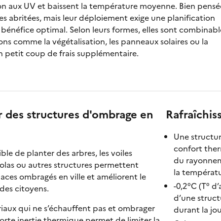
ion aux UV et baissent la température moyenne. Bien pensé
es abritées, mais leur déploiement exige une planification
bénéfice optimal. Selon leurs formes, elles sont combinabl
ons comme la végétalisation, les panneaux solaires ou la
 petit coup de frais supplémentaire.
r des structures d'ombrage en
Rafraîchi
Une structur
confort ther
ble de planter des arbres, les voiles
du rayonneme
olas ou autres structures permettent
la températ
aces ombragés en ville et améliorent le
-0,2°C (T° d’
des citoyens.
d’une struc
ériaux qui ne s’échauffent pas et ombrager
durant la jo
orte inertie thermique permet de limiter la