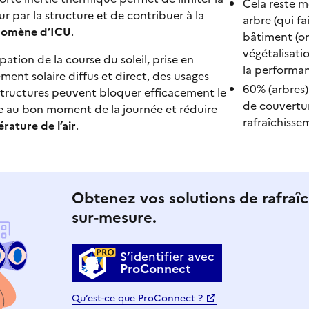
Cela reste m
r par la structure et de contribuer à la
arbre (qui f
omène d’ICU
.
bâtiment (om
végétalisati
pation de la course du soleil, prise en
la performa
nt solaire diffus et direct, des usages
60% (arbres) 
 structures peuvent bloquer efficacement le
de couvertur
e au bon moment de la journée et réduire
rafraîchissem
rature de l’air
.
Obtenez vos solutions de rafraî
sur-mesure.
S’identifier avec
ProConnect
Qu’est-ce que ProConnect ?