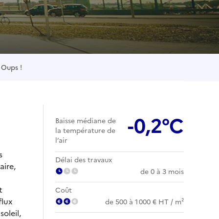
Oups !
-0,2°C
Baisse médiane de
la température de
l’air
s
Délai des travaux
aire,
de 0 à 3 mois
t
Coût
flux
de 500 à 1 000 € HT / m²
soleil,