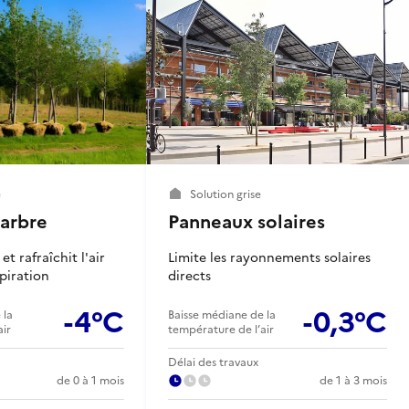
e
Solution grise
 arbre
Panneaux solaires
et rafraîchit l'air
Limite les rayonnements solaires
piration
directs
-4°C
-0,3°C
 la
Baisse médiane de la
air
température de l’air
Délai des travaux
de 0 à 1 mois
de 1 à 3 mois