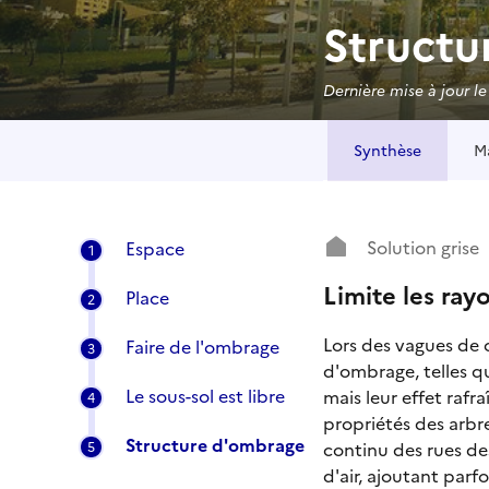
Structu
Dernière mise à jour l
Synthèse
Ma
Solution grise
Espace
1
Limite les ray
Place
2
Lors des vagues de c
Faire de l'ombrage
3
d'ombrage, telles qu
Le sous-sol est libre
mais leur effet rafra
4
propriétés des arbr
Structure d'ombrage
continu des rues des
5
d'air, ajoutant parfo