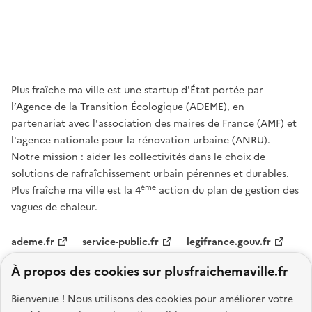
Plus fraîche ma ville est une startup d'État portée par
l’Agence de la Transition Écologique (ADEME), en
partenariat avec l'association des maires de France (AMF) et
l'agence nationale pour la rénovation urbaine (ANRU).
Notre mission : aider les collectivités dans le choix de
solutions de rafraîchissement urbain pérennes et durables.
ème
Plus fraîche ma ville est la 4
action du plan de gestion des
vagues de chaleur.
ademe.fr
service-public.fr
legifrance.gouv.fr
À propos des cookies sur plusfraichemaville.fr
data.gouv.fr
Bienvenue ! Nous utilisons des cookies pour améliorer votre
Nos partenaires