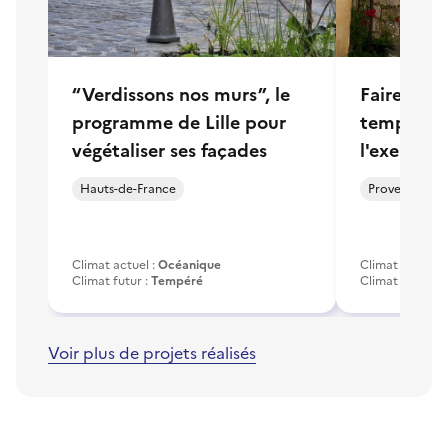
“Verdissons nos murs”, le
Faire baiss
programme de Lille pour
températur
végétaliser ses façades
l'exemple
Hauts-de-France
Provence-Alp
Climat actuel :
Océanique
Climat actuel :
Climat futur :
Tempéré
Climat futur :
S
Voir plus de projets réalisés