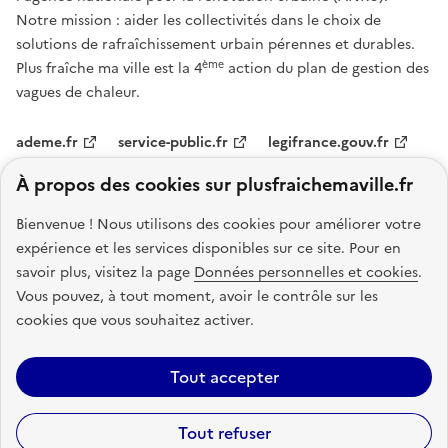
Notre mission : aider les collectivités dans le choix de
solutions de rafraîchissement urbain pérennes et durables.
ème
Plus fraîche ma ville est la 4
action du plan de gestion des
vagues de chaleur.
ademe.fr
service-public.fr
legifrance.gouv.fr
À propos des cookies sur plusfraichemaville.fr
data.gouv.fr
Bienvenue ! Nous utilisons des cookies pour améliorer votre
Nos partenaires
expérience et les services disponibles sur ce site.
Pour en
savoir plus, visitez la page
Données personnelles et cookies
.
Vous pouvez, à tout moment, avoir le contrôle sur les
cookies que vous souhaitez activer.
Accessibilité : non conforme
Mentions légales
Politique de
Tout accepter
confidentialité
Plan du site
Gestion des cookies
Statistiques
Lettre
Tout refuser
d’information
Code source