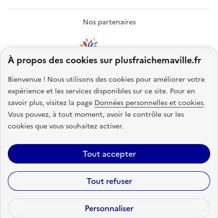
Nos partenaires
À propos des cookies sur plusfraichemaville.fr
Bienvenue ! Nous utilisons des cookies pour améliorer votre
expérience et les services disponibles sur ce site.
Pour en
savoir plus, visitez la page
Données personnelles et cookies
.
Vous pouvez, à tout moment, avoir le contrôle sur les
cookies que vous souhaitez activer.
Accessibilité : non conforme
Mentions légales
Politique de
Tout accepter
confidentialité
Plan du site
Gestion des cookies
Statistiques
Lettre
Tout refuser
d’information
Code source
Sauf mention explicite de propriété intellectuelle détenue par des tiers,
Personnaliser
les contenus de ce site sont proposés sous
licence etalab-2.0