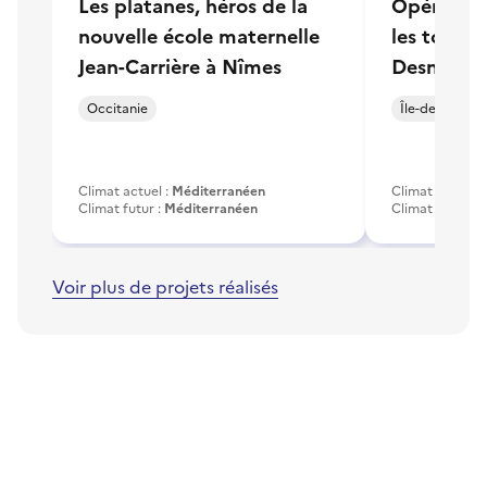
Les platanes, héros de la
Opération 
nouvelle école maternelle
les toitur
Jean-Carrière à Nîmes
Desnouett
Occitanie
Île-de-France
Climat actuel :
Méditerranéen
Climat actuel :
Climat futur :
Méditerranéen
Climat futur :
M
Voir plus de projets réalisés